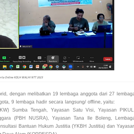
rta Online KDLH WALHI NTT 2023
rid, dengan melibatkan 19 lembaga anggota dari 27 lembag
a, 9 lembaga hadir secara langsung/ offline, yaitu:
KW) Sumba Tengah, Yayasan Satu Visi, Yayasan PIKUL
gara (PBH NUSRA), Yayasan Tana Ile Boleng, Lembag
ultasi Bantuan Hukum Justitia (YKBH Justitia) dan Yayasa