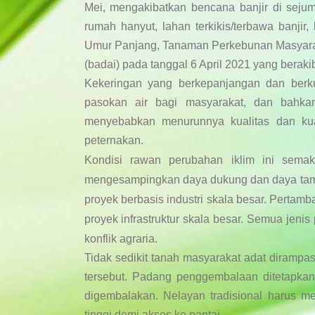
Mei, mengakibatkan bencana banjir di sejum
rumah hanyut, lahan terkikis/terbawa banji
Umur Panjang, Tanaman Perkebunan Masyaraka
(badai) pada tanggal 6 April 2021 yang beraki
Kekeringan yang berkepanjangan dan berku
pasokan air bagi masyarakat, dan bahka
menyebabkan menurunnya kualitas dan kua
peternakan.
Kondisi rawan perubahan iklim ini sem
mengesampingkan daya dukung dan daya tam
proyek berbasis industri skala besar. Pertamb
proyek infrastruktur skala besar. Semua jen
konflik agraria.
Tidak sedikit tanah masyarakat adat diramp
tersebut. Padang penggembalaan ditetapkan s
digembalakan. Nelayan tradisional harus m
tinggi demi akses ke pantai.