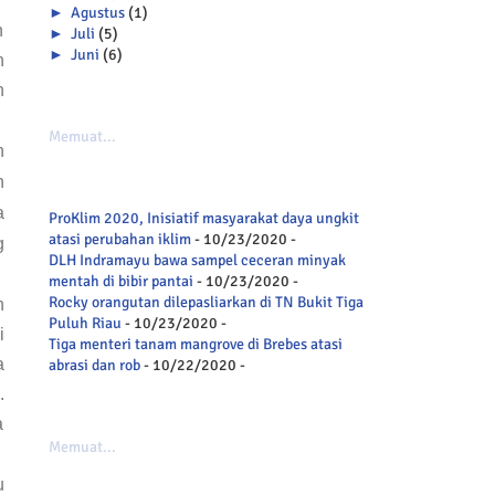
►
Agustus
(1)
n
►
Juli
(5)
►
Juni
(6)
n
n
Memuat...
n
h
a
ProKlim 2020, Inisiatif masyarakat daya ungkit
atasi perubahan iklim
- 10/23/2020
-
g
DLH Indramayu bawa sampel ceceran minyak
mentah di bibir pantai
- 10/23/2020
-
Rocky orangutan dilepasliarkan di TN Bukit Tiga
h
Puluh Riau
- 10/23/2020
-
i
Tiga menteri tanam mangrove di Brebes atasi
a
abrasi dan rob
- 10/22/2020
-
.
a
Memuat...
u