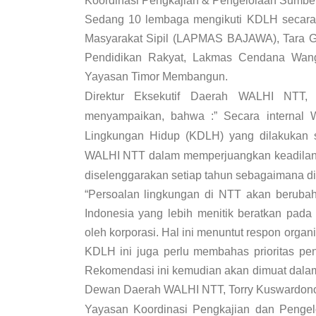
Koordinasi Pengkajian & Pengelolaan Sumb
Sedang 10 lembaga mengikuti KDLH secara
Masyarakat Sipil (LAPMAS BAJAWA), Tara G
Pendidikan Rakyat, Lakmas Cendana Wang
Yayasan Timor Membangun.
Direktur Eksekutif Daerah WALHI NTT
menyampaikan, bahwa :”
Secara internal
Lingkungan Hidup (KDLH) yang dilakukan se
WALHI NTT dalam memperjuangkan keadilan 
diselenggarakan setiap tahun sebagaimana d
“Persoalan lingkungan di NTT akan berubah
Indonesia yang lebih menitik beratkan pada
oleh korporasi. Hal ini menuntut respon orga
KDLH ini juga perlu membahas prioritas pe
Rekomendasi ini kemudian akan dimuat dalam
Dewan Daerah WALHI NTT, Torry Kuswardon
Yayasan Koordinasi Pengkajian dan Penge