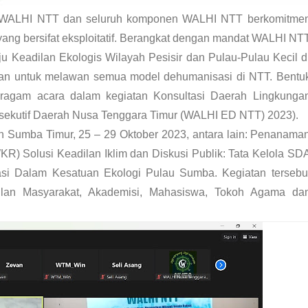
h WALHI NTT dan seluruh komponen WALHI NTT
berkomitme
g bersifat eksploitatif. Berangkat dengan mandat WALHI NT
u Keadilan Ekologis Wilayah Pesisir dan Pulau-Pulau Kecil d
kan untuk melawan semua model dehumanisasi di NTT. Bentu
ragam acara dalam kegiatan Konsultasi Daerah Lingkunga
ekutif Daerah Nusa Tenggara Timur (WALHI ED NTT) 2023).
 Sumba Timur, 25 – 29 Oktober 2023, antara lain: Penanama
KR) Solusi Keadilan Iklim dan Diskusi Publik: Tata Kelola SD
asi Dalam Kesatuan Ekologi Pulau Sumba. Kegiatan tersebu
ilan Masyarakat, Akademisi, Mahasiswa, Tokoh Agama da