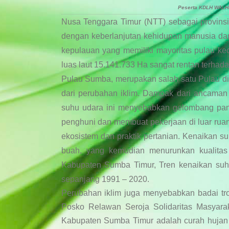
Peserta KDLH WALHI
Nusa Tenggara Timur (NTT) sebagai provins
dengan keberlanjutan kehidupan manusia dan
kepulauan yang memiliki mayoritas pulau kec
luas laut 15.141.733 Ha sangat rentan terhada
Pulau Sumba, merupakan salah satu Pulau di
dari perubahan iklim. Dampak dari ancama
suhu udara ini menyebabkan gelombang pan
penghuni dan membuat pekerjaan di luar rua
ekosistem dan praktik pertanian. Kenaikan
buah, yang kemudian menurunkan kualita
Kabupaten Sumba Timur, Tren kenaikan suh
sepanjang 1991 – 2020.
Perubahan iklim juga menyebabkan badai trop
Posko Relawan Seroja Solidaritas Masyar
Kabupaten Sumba Timur adalah curah hujan de