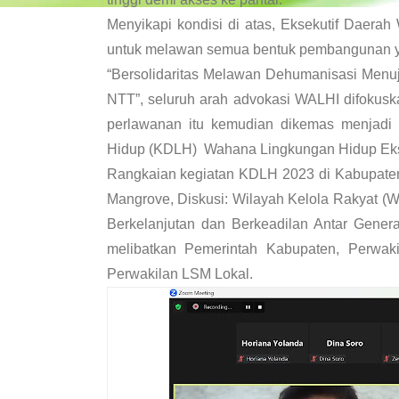
Menyikapi kondisi di atas,
Eksekutif Daera
untuk melawan semua bentuk pembangunan yan
“Bersolidaritas Melawan Dehumanisasi Menuj
NTT”, seluruh arah advokasi WALHI difokus
perlawanan itu kemudian dikemas menjadi 
Hidup (KDLH)
Wahana Lingkungan Hidup Eks
Rangkaian kegiatan KDLH 2023 di Kabupaten
Mangrove, Diskusi: Wilayah Kelola Rakyat (W
Berkelanjutan dan Berkeadilan Antar Gener
melibatkan Pemerintah Kabupaten, Perwak
Perwakilan LSM Lokal.