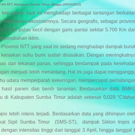
 ED NTT, Waingapu, Sumba Timur, Minggu (29/10/2023).
i kepulauan saat ini menghadapi berbagai tantangan
berkaita
 kelestarian ekosistemnya
. Secara geografis, sebagai provins
il 1.190 pulau kecil dengan garis pantai sekitar 5.700 Km da
p perubahan iklim.
 Provinsi NTT yang saat ini sedang menghadapi dampak buru
n kenaikan suhu bumi sudah dirasakan. Dengan meningkatny
as dan tekanan panas, sehingga berdampak pada kesehata
ngan menjadi lebih menantang. Hal ini juga dapat menggangg
 suhu udara memperparah kekeringan, mempercepat pematanga
s hasil panen dan benih tanaman. Berdasarkan data BMK
u di Kabupaten Sumba Timur adalah sebesar 0,029 °C/tahu
is lebih intens terjadi. Berdasarkan data yang dihimpun ole
akat Sipil Sumba Timur
(SMS-ST),
dampak Siklon tropis d
ngan intensitas tinggi dari tanggal 3 April, hingga tanggal 