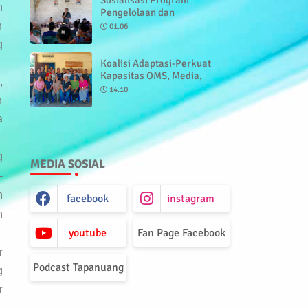
n
di Kupang
Pengelolaan dan
Pemanfaatan Ruang Hidup
n
01.06
Masyarakat Adat Tanggedu
g
Secara Mandiri dan
Berkelanjutan
Koalisi Adaptasi-Perkuat
Kapasitas OMS, Media,
,
Akdemisi dan Pemuda
14.10
Sumba Timur Untuk
n
Amplifikasi Isu Perubahan
a
Iklim
g
MEDIA SOSIAL
-
n
facebook
instagram
n
youtube
Fan Page Facebook
r
Podcast Tapanuang
g
r