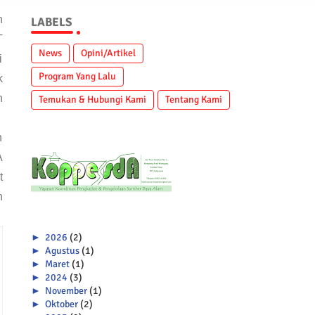
n
LABELS
T
News
Opini/Artikel
i
Program Yang Lalu
k
n
Temukan & Hubungi Kami
Tentang Kami
n
A
t
n
►
2026
(2)
►
Agustus
(1)
►
Maret
(1)
►
2024
(3)
►
November
(1)
►
Oktober
(2)