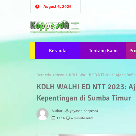
August 6, 2026
Beranda
Tentang Kami
Pr
Beranda
News
KDLH WALHI ED NTT 2023: Ajang Refle
KDLH WALHI ED NTT 2023: Aja
Kepentingan di Sumba Timur
Author -
yayasan Koppesda
17.14
4 minute read