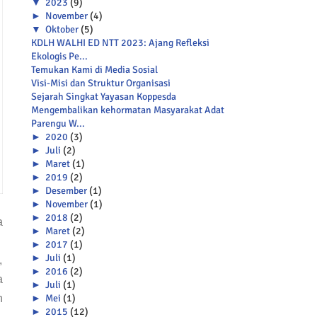
▼
2023
(9)
►
November
(4)
▼
Oktober
(5)
KDLH WALHI ED NTT 2023: Ajang Refleksi
Ekologis Pe...
Temukan Kami di Media Sosial
Visi-Misi dan Struktur Organisasi
Sejarah Singkat Yayasan Koppesda
Mengembalikan kehormatan Masyarakat Adat
Parengu W...
►
2020
(3)
►
Juli
(2)
►
Maret
(1)
►
2019
(2)
►
Desember
(1)
►
November
(1)
►
2018
(2)
a
►
Maret
(2)
►
2017
(1)
►
Juli
(1)
,
►
2016
(2)
a
►
Juli
(1)
►
Mei
(1)
n
►
2015
(12)