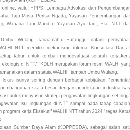
er Daya Alam (KOPPESDA).
 online, yaitu: YPPS, Lembaga Advokasi dan Pengembanga
ahar Tajo Mosa, Perisai Ngada, Yayasan Pengembangan da
i, Wahana Tani Mandiri, Yayasan Ayu Tani, Piar NTT da
, Umbu Wulang Tanaamahu Paranggi, dalam pernyataa
 WALHI NTT memiliki mekanisme internal Konsultasi Daera
tiap tahun untuk kembali mengevaluasi seluruh kerja-kerj
ekologis di NTT.” “KDLH merupakan forum resmi WALHI yan
iamanatkan dalam statuta WALHI’, tambah Umbu Wulang.
 fokus isunya seiring dengan berbagai kebijakan Pemerinta
 pembangunan skala besar dengan pendekatan industrialisas
nisasi untuk menyusun strategi pengawalan lingkungan sehingg
ngawalan isu lingkungan di NTT sampai pada tahap capaian
 program kerja Eksekutif WALHI NTT tahun 2024,” tegas Ketu
o.
lolaan Sumber Daya Alam (KOPPESDA), sebagai salah sat