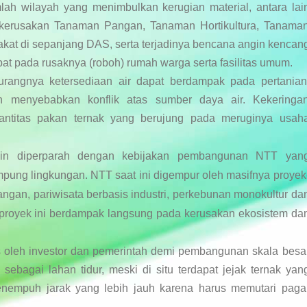
lah wilayah yang menimbulkan kerugian material, antara lai
r, kerusakan Tanaman Pangan, Tanaman Hortikultura, Tanama
t di sepanjang DAS, serta terjadinya bencana angin kencan
bat pada rusaknya (roboh) rumah warga serta fasilitas umum.
rangnya ketersediaan air dapat berdampak pada pertanian
n menyebabkan konflik atas sumber daya air. Kekeringa
ntitas pakan ternak yang berujung pada meruginya usah
akin diperparah dengan kebijakan pembangunan NTT yan
pung lingkungan.
NTT saat ini digempur oleh masifnya proyek
angan, pariwisata berbasis industri, perkebunan monokultur da
is proyek ini berdampak langsung pada kerusakan ekosistem da
as oleh investor dan pemerintah demi pembangunan skala besa
ebagai lahan tidur, meski di situ terdapat jejak ternak yan
enempuh jarak yang lebih jauh karena harus memutari paga