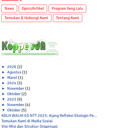
News
Opini/Artikel
Program Yang Lalu
Temukan & Hubungi Kami
Tentang Kami
►
2026
(2)
►
Agustus
(1)
►
Maret
(1)
►
2024
(3)
►
November
(1)
►
Oktober
(2)
▼
2023
(9)
►
November
(4)
▼
Oktober
(5)
KDLH WALHI ED NTT 2023: Ajang Refleksi Ekologis Pe...
Temukan Kami di Media Sosial
Visi-Misi dan Struktur Organisasi