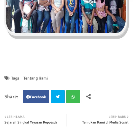
Tags
Tentang Kami
Facebook
Twit
Wha
LEBIH LAMA
LEBIH BARU
Sejarah Singkat Yayasan Koppesda
Temukan Kami di Media Sosial
ter
tsap