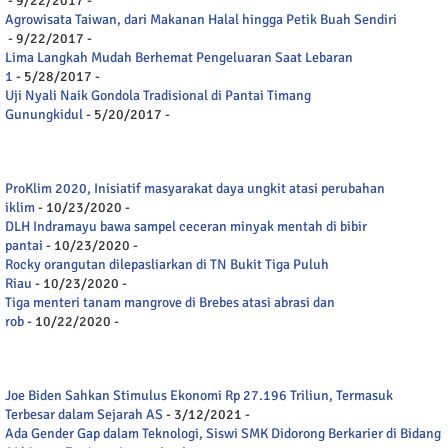
- 9/22/2017
-
Agrowisata Taiwan, dari Makanan Halal hingga Petik Buah Sendiri
- 9/22/2017
-
Lima Langkah Mudah Berhemat Pengeluaran Saat Lebaran
1
- 5/28/2017
-
Uji Nyali Naik Gondola Tradisional di Pantai Timang
Gunungkidul
- 5/20/2017
-
ProKlim 2020, Inisiatif masyarakat daya ungkit atasi perubahan
iklim
- 10/23/2020
-
DLH Indramayu bawa sampel ceceran minyak mentah di bibir
pantai
- 10/23/2020
-
Rocky orangutan dilepasliarkan di TN Bukit Tiga Puluh
Riau
- 10/23/2020
-
Tiga menteri tanam mangrove di Brebes atasi abrasi dan
rob
- 10/22/2020
-
Joe Biden Sahkan Stimulus Ekonomi Rp 27.196 Triliun, Termasuk
Terbesar dalam Sejarah AS
- 3/12/2021
-
Ada Gender Gap dalam Teknologi, Siswi SMK Didorong Berkarier di Bidang