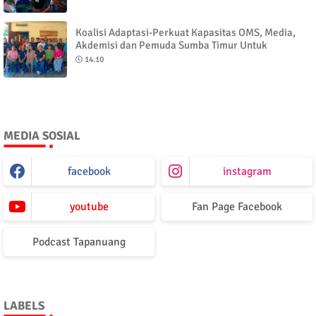
Koalisi Adaptasi-Perkuat Kapasitas OMS, Media,
Akdemisi dan Pemuda Sumba Timur Untuk
Amplifikasi Isu Perubahan Iklim
14.10
MEDIA SOSIAL
facebook
instagram
youtube
Fan Page Facebook
Podcast Tapanuang
LABELS